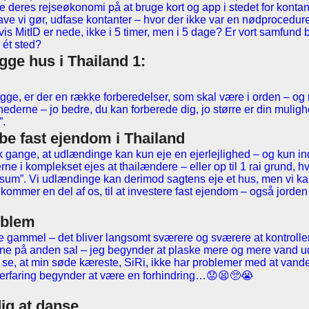
 deres rejseøkonomi på at bruge kort og app i stedet for kontan
 have vi gør, udfase kontanter – hvor der ikke var en nødprocedu
is MitID er nede, ikke i 5 timer, men i 5 dage? Er vort samfund bl
 ét sted?
gge hus i Thailand 1:
gge, er der en række forberedelser, som skal være i orden – og
erne – jo bedre, du kan forberede dig, jo større er din mulighed
”.
be fast ejendom i Thailand
k gange, at udlændinge kan kun eje en ejerlejlighed – og kun i
rne i komplekset ejes at thailændere – eller op til 1 rai grund, 
visum”. Vi udlændinge kan derimod sagtens eje et hus, men vi ka
l kommer en del af os, til at investere fast ejendom – også jor
oblem
ive gammel – det bliver langsomt sværere og sværere at kontroll
rne på anden sal – jeg begynder at plaske mere og mere vand ud
 se, at min søde kæreste, SiRi, ikke har problemer med at vande
 erfaring begynder at være en forhindring…😟😫🥺😭
dig at danse…