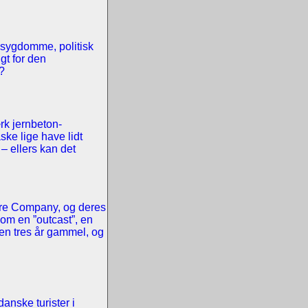
, sygdomme, politisk
gt for den
ø?
rk jernbeton-
ske lige have lidt
 – ellers kan det
are Company, og deres
som en ”outcast”, en
ten tres år gammel, og
anske turister i