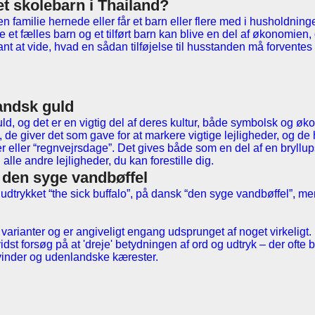
t skolebarn i Thailand?
ten familie hernede eller får et barn eller flere med i husholdning
de et fælles barn og et tilført barn kan blive en del af økonomien,
nt at vide, hvad en sådan tilføjelse til husstanden må forventes 
landsk guld
ld, og det er en vigtig del af deres kultur, både symbolsk og øk
, de giver det som gave for at markere vigtige lejligheder, og de 
r eller “regnvejrsdage”. Det gives både som en del af en bryllup
alle andre lejligheder, du kan forestille dig.
 den syge vandbøffel
 udtrykket
the sick buffalo
, på dansk
den syge vandbøffel
, me
e varianter og er angiveligt engang udsprunget af noget virkeligt.
dst forsøg på at 'dreje' betydningen af ord og udtryk – der ofte b
vinder og udenlandske kærester.