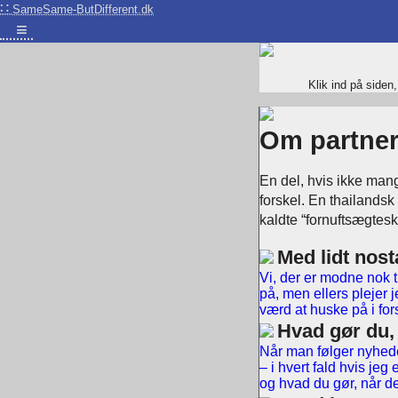
∷
SameSame-ButDifferent.dk
≡
Klik ind på siden
Om partner,
En del, hvis ikke mang
forskel. En thailands
kaldte “fornuftsægtesk
Med lidt nos
Vi, der er modne nok t
på, men ellers plejer 
værd at huske på i for
Hvad gør du,
Når man følger nyhede
– i hvert fald hvis jeg
og hvad du gør, når de