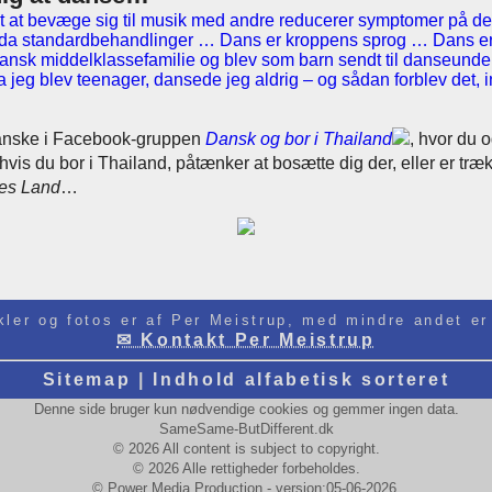
det at bevæge sig til musik med andre reducerer symptomer på 
ndda standardbehandlinger … Dans er kroppens sprog … Dans er
ansk middelklassefamilie og blev som barn sendt til danseunde
a jeg blev teenager, dansede jeg aldrig – og sådan forblev det, in
anske i Facebook-gruppen
Dansk og bor i Thailand
, hvor du
 hvis du bor i Thailand, påtænker at bosætte dig der, eller er træ
es Land
…
ikler og fotos er af Per Meistrup, med mindre andet er
✉ Kontakt Per Meistrup
Sitemap
|
Indhold alfabetisk sorteret
Denne side bruger kun nødvendige cookies og gemmer ingen data.
SameSame-ButDifferent.dk
© 2026 All content is subject to copyright.
© 2026 Alle rettigheder forbeholdes.
© Power Media Production - version:05-06-2026.