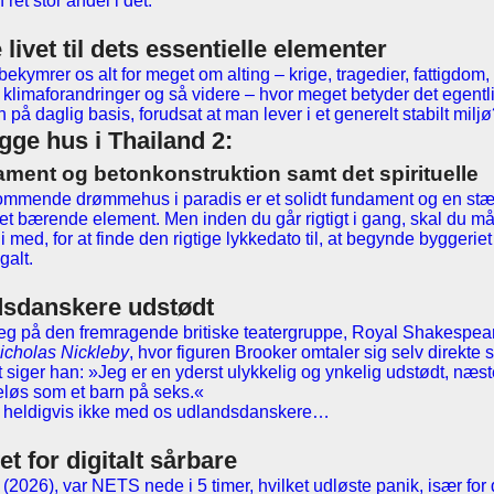
ret stor andel i det.
livet til dets essentielle elementer
 bekymrer os alt for meget om alting – krige, tragedier, fattigdom
, klimaforandringer og så videre – hvor meget betyder det egentli
på daglig basis, forudsat at man lever i et generelt stabilt milj
gge hus i Thailand 2:
ment og betonkonstruktion samt det spirituelle
 kommende drømmehus i paradis er et solidt fundament og en stæ
et bærende element. Men inden du går rigtigt i gang, skal du må
 med, for at finde den rigtige lykkedato til, at begynde byggeriet
galt.
dsdanskere udstødt
eg på den fremragende britiske teatergruppe, Royal Shakespe
icholas Nickleby
, hvor figuren Brooker omtaler sig selv direkte 
et siger han: »Jeg er en yderst ulykkelig og ynkelig udstødt, næs
peløs som et barn på seks.«
og heldigvis ikke med os udlandsdanskere…
et for digitalt sårbare
(2026), var NETS nede i 5 timer, hvilket udløste panik, især for d