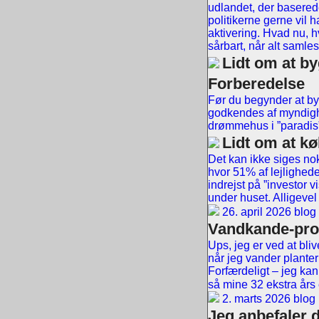
udlandet, der baserede
politikerne gerne vil
aktivering. Hvad nu, hv
sårbart, når alt samles
Lidt om at by
Forberedelse
Før du begynder at by
godkendes af myndighed
drømmehus i ”paradis
Lidt om at kø
Det kan ikke siges no
hvor 51% af lejlighede
indrejst på ”investor 
under huset. Alligeve
26. april 2026 blog
Vandkande-pr
Ups, jeg er ved at bl
når jeg vander plante
Forfærdeligt – jeg kan
så mine 32 ekstra års
2. marts 2026 blog
Jeg anbefaler 