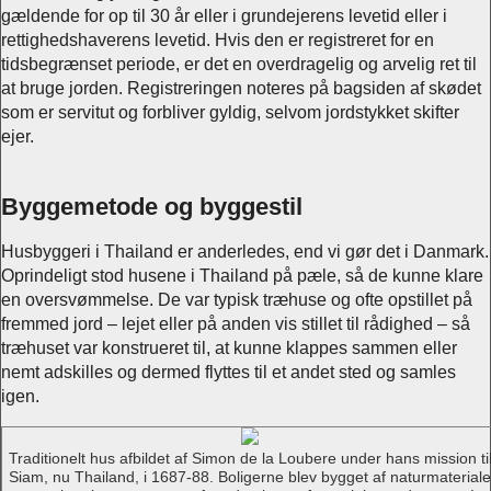
gældende for op til 30 år eller i grundejerens levetid eller i
rettighedshaverens levetid. Hvis den er registreret for en
tidsbegrænset periode, er det en overdragelig og arvelig ret til
at bruge jorden. Registreringen noteres på bagsiden af skødet
som er servitut og forbliver gyldig, selvom jordstykket skifter
ejer.
Byggemetode og byggestil
Husbyggeri i Thailand er anderledes, end vi gør det i Danmark.
Oprindeligt stod husene i Thailand på pæle, så de kunne klare
en oversvømmelse. De var typisk træhuse og ofte opstillet på
fremmed jord – lejet eller på anden vis stillet til rådighed – så
træhuset var konstrueret til, at kunne klappes sammen eller
nemt adskilles og dermed flyttes til et andet sted og samles
igen.
Traditionelt hus afbildet af Simon de la Loubere under hans mission ti
Siam, nu Thailand, i 1687-88. Boligerne blev bygget af naturmateriale