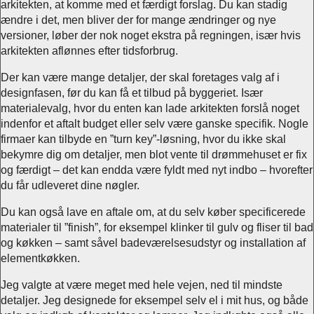
arkitekten, at komme med et færdigt forslag. Du kan stadig
ændre i det, men bliver der for mange ændringer og nye
versioner, løber der nok noget ekstra på regningen, især hvis
arkitekten aflønnes efter tidsforbrug.
Der kan være mange detaljer, der skal foretages valg af i
designfasen, før du kan få et tilbud på byggeriet. Især
materialevalg, hvor du enten kan lade arkitekten forslå noget
indenfor et aftalt budget eller selv være ganske specifik. Nogle
firmaer kan tilbyde en ”turn key”-løsning, hvor du ikke skal
bekymre dig om detaljer, men blot vente til drømmehuset er fix
og færdigt – det kan endda være fyldt med nyt indbo – hvorefter
du får udleveret dine nøgler.
Du kan også lave en aftale om, at du selv køber specificerede
materialer til ”finish”, for eksempel klinker til gulv og fliser til bad
og køkken – samt såvel badeværelsesudstyr og installation af
elementkøkken.
Jeg valgte at være meget med hele vejen, ned til mindste
detaljer. Jeg designede for eksempel selv el i mit hus, og både