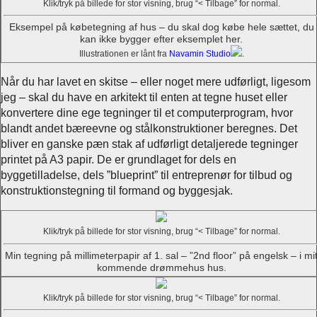
Klik/tryk på billede for stor visning, brug
< Tilbage
for normal.
Eksempel på købetegning af hus – du skal dog købe hele sættet, du
kan ikke bygger efter eksemplet her.
Illustrationen er lånt fra
Navamin Studio
.
Når du har lavet en skitse – eller noget mere udførligt, ligesom
jeg – skal du have en arkitekt til enten at tegne huset eller
konvertere dine ege tegninger til et computerprogram, hvor
blandt andet bæreevne og stålkonstruktioner beregnes. Det
bliver en ganske pæn stak af udførligt detaljerede tegninger
printet på A3 papir. De er grundlaget for dels en
byggetilladelse, dels ”blueprint” til entreprenør for tilbud og
konstruktionstegning til formand og byggesjak.
Klik/tryk på billede for stor visning, brug
< Tilbage
for normal.
Min tegning på millimeterpapir af 1. sal – ”2nd floor” på engelsk – i mi
kommende drømmehus hus.
Klik/tryk på billede for stor visning, brug
< Tilbage
for normal.