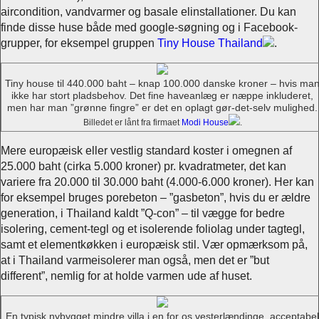
aircondition, vandvarmer og basale elinstallationer. Du kan
finde disse huse både med google-søgning og i Facebook-
grupper, for eksempel gruppen
Tiny House Thailand
.
Tiny house til 440.000 baht – knap 100.000 danske kroner – hvis ma
ikke har stort pladsbehov. Det fine haveanlæg er næppe inkluderet,
men har man ”grønne fingre” er det en oplagt gør-det-selv mulighed.
Billedet er lånt fra firmaet
Modi House
.
Mere europæisk eller vestlig standard koster i omegnen af
25.000 baht (cirka 5.000 kroner) pr. kvadratmeter, det kan
variere fra 20.000 til 30.000 baht (4.000-6.000 kroner). Her kan
for eksempel bruges porebeton – ”gasbeton”, hvis du er ældre
generation, i Thailand kaldt ”Q-con” – til vægge for bedre
isolering, cement-tegl og et isolerende foliolag under tagtegl,
samt et elementkøkken i europæisk stil. Vær opmærksom på,
at i Thailand varmeisolerer man også, men det er ”but
different”, nemlig for at holde varmen ude af huset.
En typisk nybygget mindre villa i en for os vesterlændinge, acceptabel