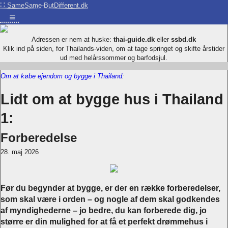
∷
SameSame-ButDifferent.dk
≡
Adressen er nem at huske:
thai-guide.dk
eller
ssbd.dk
Klik ind på siden, for Thailands-viden, om at tage springet og skifte årstider
ud med helårssommer og barfodsjul.
Om at købe ejendom og bygge i Thailand
:
Lidt om at bygge hus i Thailand
1:
Forberedelse
28. maj 2026
Før du begynder at bygge, er der en række forberedelser,
som skal være i orden – og nogle af dem skal godkendes
af myndighederne – jo bedre, du kan forberede dig, jo
større er din mulighed for at få et perfekt drømmehus i