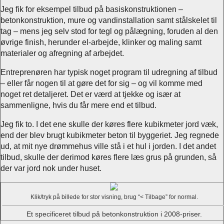
Jeg fik for eksempel tilbud på basiskonstruktionen –
betonkonstruktion, mure og vandinstallation samt stålskelet til
tag – mens jeg selv stod for tegl og pålægning, foruden al den
øvrige finish, herunder el-arbejde, klinker og maling samt
materialer og afregning af arbejdet.
Entreprenøren har typisk noget program til udregning af tilbud
– eller får nogen til at gøre det for sig – og vil komme med
noget ret detaljeret. Det er værd at tjekke og især at
sammenligne, hvis du får mere end et tilbud.
Jeg fik to. I det ene skulle der køres flere kubikmeter jord væk,
end der blev brugt kubikmeter beton til byggeriet. Jeg regnede
ud, at mit nye drømmehus ville stå i et hul i jorden. I det andet
tilbud, skulle der derimod køres flere læs grus på grunden, så
der var jord nok under huset.
Klik/tryk på billede for stor visning, brug
< Tilbage
for normal.
Et specificeret tilbud på betonkonstruktion i 2008-priser.