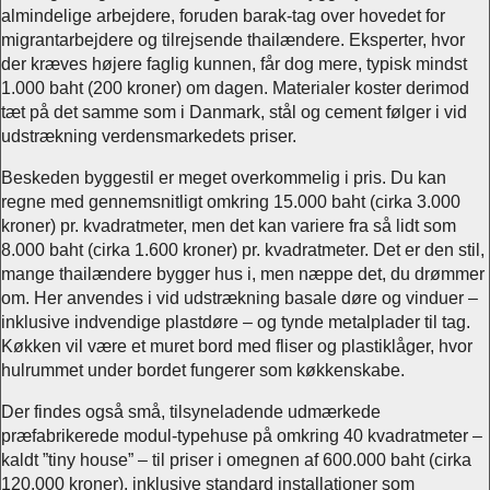
almindelige arbejdere, foruden barak-tag over hovedet for
migrantarbejdere og tilrejsende thailændere. Eksperter, hvor
der kræves højere faglig kunnen, får dog mere, typisk mindst
1.000 baht (200 kroner) om dagen. Materialer koster derimod
tæt på det samme som i Danmark, stål og cement følger i vid
udstrækning verdensmarkedets priser.
Beskeden byggestil er meget overkommelig i pris. Du kan
regne med gennemsnitligt omkring 15.000 baht (cirka 3.000
kroner) pr. kvadratmeter, men det kan variere fra så lidt som
8.000 baht (cirka 1.600 kroner) pr. kvadratmeter. Det er den stil,
mange thailændere bygger hus i, men næppe det, du drømmer
om. Her anvendes i vid udstrækning basale døre og vinduer –
inklusive indvendige plastdøre – og tynde metalplader til tag.
Køkken vil være et muret bord med fliser og plastiklåger, hvor
hulrummet under bordet fungerer som køkkenskabe.
Der findes også små, tilsyneladende udmærkede
præfabrikerede modul-typehuse på omkring 40 kvadratmeter –
kaldt ”tiny house” – til priser i omegnen af 600.000 baht (cirka
120.000 kroner), inklusive standard installationer som