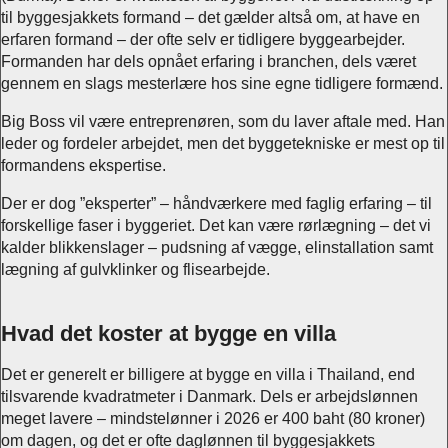
til byggesjakkets formand – det gælder altså om, at have en
erfaren formand – der ofte selv er tidligere byggearbejder.
Formanden har dels opnået erfaring i branchen, dels været
gennem en slags mesterlære hos sine egne tidligere formænd.
Big Boss vil være entreprenøren, som du laver aftale med. Han
leder og fordeler arbejdet, men det byggetekniske er mest op til
formandens ekspertise.
Der er dog ”eksperter” – håndværkere med faglig erfaring – til
forskellige faser i byggeriet. Det kan være rørlægning – det vi
kalder blikkenslager – pudsning af vægge, elinstallation samt
lægning af gulvklinker og flisearbejde.
Hvad det koster at bygge en villa
Det er generelt er billigere at bygge en villa i Thailand, end
tilsvarende kvadratmeter i Danmark. Dels er arbejdslønnen
meget lavere – mindstelønner i 2026 er 400 baht (80 kroner)
om dagen, og det er ofte daglønnen til byggesjakkets