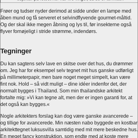
Frøer og tudser nyder derimod at sidde under en lampe med
åben mund og få serveret et selvindflyvende gourmet-måltid.
Og der skal ikke megen åbning og lys til, før insekterne også
flyver fornøjeligt i stride strømme, indendørs.
Tegninger
Du kan sagtens selv lave en skitse over det hus, du drømmer
om. Jeg har for eksempel selv tegnet mit hus ganske udførligt
på millimeterpapir, men bare noget meget simpelt, kan være
fint nok. Hold – så vidt muligt – dine idéer indenfor det, der
normalt bygges i Thailand. Som min thailandske arkitekt
fortalte mig: »Vi kan tegne alt, men der er ingen garanti for, at
det også kan bygges.«
Nogle arkitekters forslag kan dog være ganske avancerede –
og tillige for avancerede. Min næsten nabo byggede en kostbar
arkitekttegnet luksusvilla samtidig med mit mere beskedne hus.
En meget fancy konstruktion, som endte med at koste mere