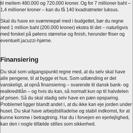
til mellem 480.000 og 720.000 kroner. Og for 7 millioner baht –
1,4 millioner kroner – kan du få 140 kvadratmeter luksus.
Skal du have en svømmepøl med i budgettet, bør du regne
med 1 million baht (200.000 kroner) ekstra til det – naturligvis
med forskel på pølens størrelse og finish, herunder fliser og
eventuelt jacuzzi-hjørne.
Finansiering
Du skal som udgangspunkt regne med, at du selv skal have
alle pengene, til at bygge et hus. Som udlænding er det
vanskeligt, at opnå finansiering – svarende til dansk bank- og
realkreditlån – og hvis du kan, så normalt kun op til halvdelen
af prisen. Så du skal stadig selv have en pæn opsparing.
Problemet ligger blandt andet i, at du ikke kan eje jorden under
huset. Du skal have arbejdstilladelse og stabil indkomst, for at
kunne komme i betragtning. Har du i forvejen en ejerlejlighed,
kan den i nogle tilfælde stilles som sikkerhed.