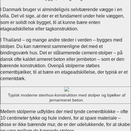
I Danmark bruger vi almindeligvis selvbærende vægge i en
villa. Det vil sige, at der er et fundament under hele væggen,
som er solidt nok bygget, til at kunne bære enten
etageadskillelse eller tagkonstruktion.
I Thailand – og mange andre steder i verden – bygges med
stolper. Du kan nærmest sammenligne det med et
bindingsværk hus. Det er stålarmerede cement-stolper – på
dansk ofte kaldet armeret beton eller jernbeton – som er den
bærende konstruktion. Ovenpå stolperne støbes
cementbjælker, til at bære en etageadskillelse, der typisk er et
cementdæk.
Typisk moderne stenhus-konstruktion med stolper og bjælker af
jernarmeret beton.
Mellem stolperne udfyldes der med tynde cementblokke – ofte
10 centimeter tykke og hule indeni, for at spare materiale –
disse er ikke bærende mur, de er der udelukkende, for at skabe
en væg mellem de bærende stolper.