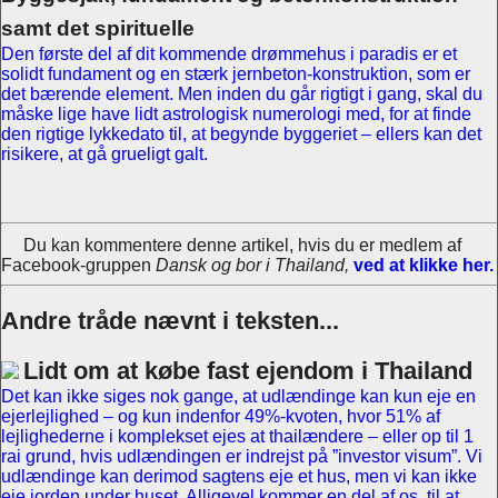
samt det spirituelle
Den første del af dit kommende drømmehus i paradis er et
solidt fundament og en stærk jernbeton-konstruktion, som er
det bærende element. Men inden du går rigtigt i gang, skal du
måske lige have lidt astrologisk numerologi med, for at finde
den rigtige lykkedato til, at begynde byggeriet – ellers kan det
risikere, at gå grueligt galt.
Du kan kommentere denne artikel, hvis du er medlem af
Facebook-gruppen
Dansk og bor i Thailand,
ved at klikke her.
Andre tråde nævnt i teksten...
Lidt om at købe fast ejendom i Thailand
Det kan ikke siges nok gange, at udlændinge kan kun eje en
ejerlejlighed – og kun indenfor 49%-kvoten, hvor 51% af
lejlighederne i komplekset ejes at thailændere – eller op til 1
rai grund, hvis udlændingen er indrejst på ”investor visum”. Vi
udlændinge kan derimod sagtens eje et hus, men vi kan ikke
eje jorden under huset. Alligevel kommer en del af os, til at