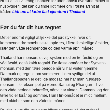
Husk at få kvittering i banken for udenlandsk overførte midler til
husbyggeri, det kan du finde lidt mere om i første afsnit af
tråden
Lidt om at købe fast ejendom i Thailand
Før du får dit hus tegnet
Det er enormt vigtigt at tjekke det jordstykke, hvor dit
kommende drømmehus skal opføres, i flere forskellige årstider,
især den våde regnperiode og den varme april måned.
Thailand har monsun, et vejrsystem med en tør årstid og en
våd årstid, også kaldt regntid. De fleste områder har Sydvest-
monsun, med den tørre periode når vi har vinter hjemme i
Danmark og regntid om sommeren. I den sydlige del af
Thailandsbugten er det lige modsat, her har man Nørdøst-
monsun – for eksempel på øerne Samui og Phangan – hvor
den våde periode indtræffer, når vi har vinter i Danmark, og den
tørre tid er forår og sommer. Hun Hin-området er midt imellem,
med oktober som den vådeste måned.