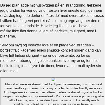
Da jeg planlagde mit husbyggeri på en strandgrund, tjekkede
jeg grunden for vejr og vind næsten hver eneste dag igennem
et år. Jeg tegnede derfor en ”læside” med overdækket terrasse,
hvilken har fungeret perfekt når storm og regn angriber den ret
forsvarsløse strandside. Havde jeg ikke tjekket, havde jeg
måske ikke fået denne, ellers så perfekte, mulighed, med i
planerne.
Selv om myg og insekter ikke er en plage ved stranden –
bortset fra cikadernes ellers smukke koncert nogen gang kan
blive lidt hidsig skingert – så er der bestemte, og for os
mennesker uberegnelige tidspunkter, hvor myrer og termitter
beslutter sig for at flyve i de timer, hvor man normalt nyder sin
aftensmad.
Man skal være ekstremt glad for flyvende væsener, hvis man skal
have candlelight dinner mens myrer eller termitter har flyvesæson.
Undtagelsen kan være, hvis aftensmaden består af myrer – hvilket
nogen betragter som gourmet-ret i Michelin-klasse – jeg er dog ikke
helt sikker på, om det er den flyvende variant. De selvflyvende
objekter på fotoet her har fire vinger, så de er termitter.