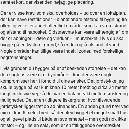
samt et kort, der viser den nøjagtige placering.
Der er visse krav, som skal overholdes – ud over en lokalplan,
der kan have restriktioner – blandt andre afstand til bygning fra
offentlig vej eller andet offentligt område, som kan være strand,
og afstand til naboskel. Sidstnævnte kan være afhængig af, om
der er åbninger – døre og vinduer – i murværket. Hvis du skal
bygge på en kystnær grund, så er der også afstand til vand.
Nogle områder kan tillige være indelt i zoner, med forskellige
begrænsninger.
Hvis grunden du bygger på er af beskeden størrelse – det kan
den sagtens være i tæt byområde – kan der være nogle
kompromisser her, i forhold til dine ønsker. Det jordstykke jeg
skulle bygge på var kun knap 10 meter bredt og cirka 24 meter
langt, inklusive vej, så det var en balanceakt mellem ønsker og
muligheder. Det er en tidligere fiskergrund, hvor tilsvarende
jordstykker ligger tæt op ad hinanden. En anden grund nær ved
min er kun 6 meter bred, så der blev bygget et meget smalt hus
og alligevel plads til både en svømmepøl – men godt nok ikke
ret stor – og lille en sala, som er en fritliggende overdækket