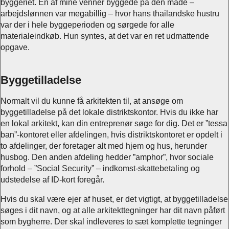
byggeriet. En af mine venner byggede på den måde –
arbejdslønnen var megabillig – hvor hans thailandske hustru
var der i hele byggeperioden og sørgede for alle
materialeindkøb. Hun syntes, at det var en ret udmattende
opgave.
Byggetilladelse
Normalt vil du kunne få arkitekten til, at ansøge om
byggetilladelse på det lokale distriktskontor. Hvis du ikke har
en lokal arkitekt, kan din entreprenør søge for dig. Det er ”tessa
ban”-kontoret eller afdelingen, hvis distriktskontoret er opdelt i
to afdelinger, der foretager alt med hjem og hus, herunder
husbog. Den anden afdeling hedder ”amphor”, hvor sociale
forhold – ”Social Security” – indkomst-skattebetaling og
udstedelse af ID-kort foregår.
Hvis du skal være ejer af huset, er det vigtigt, at byggetilladelse
søges i dit navn, og at alle arkitekttegninger har dit navn påført
som bygherre. Der skal indleveres to sæt komplette tegninger