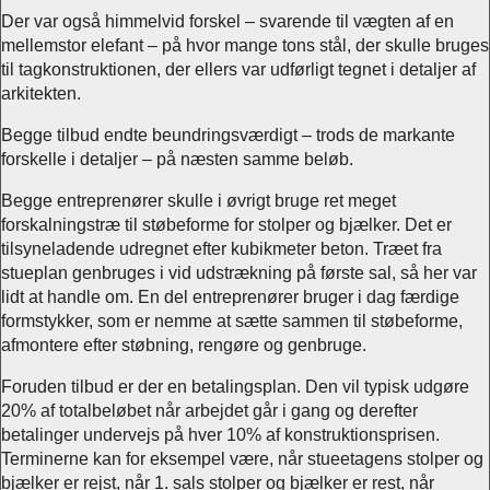
Der var også himmelvid forskel – svarende til vægten af en
mellemstor elefant – på hvor mange tons stål, der skulle bruges
til tagkonstruktionen, der ellers var udførligt tegnet i detaljer af
arkitekten.
Begge tilbud endte beundringsværdigt – trods de markante
forskelle i detaljer – på næsten samme beløb.
Begge entreprenører skulle i øvrigt bruge ret meget
forskalningstræ til støbeforme for stolper og bjælker. Det er
tilsyneladende udregnet efter kubikmeter beton. Træet fra
stueplan genbruges i vid udstrækning på første sal, så her var
lidt at handle om. En del entreprenører bruger i dag færdige
formstykker, som er nemme at sætte sammen til støbeforme,
afmontere efter støbning, rengøre og genbruge.
Foruden tilbud er der en betalingsplan. Den vil typisk udgøre
20% af totalbeløbet når arbejdet går i gang og derefter
betalinger undervejs på hver 10% af konstruktionsprisen.
Terminerne kan for eksempel være, når stueetagens stolper og
bjælker er rejst, når 1. sals stolper og bjælker er rest, når