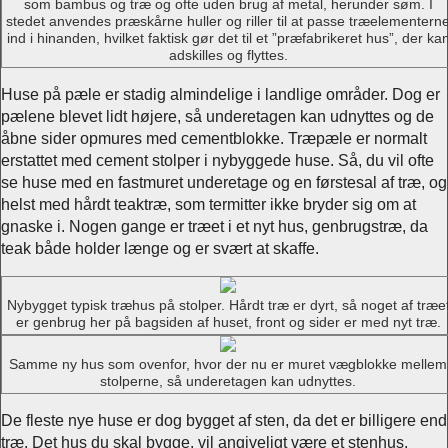
som bambus og træ og ofte uden brug af metal, herunder søm. I
stedet anvendes præskårne huller og riller til at passe træelementern
ind i hinanden, hvilket faktisk gør det til et ”præfabrikeret hus”, der ka
adskilles og flyttes.
Huse på pæle er stadig almindelige i landlige områder. Dog er
pælene blevet lidt højere, så underetagen kan udnyttes og de
åbne sider opmures med cementblokke. Træpæle er normalt
erstattet med cement stolper i nybyggede huse. Så, du vil ofte
se huse med en fastmuret underetage og en førstesal af træ, og
helst med hårdt teaktræ, som termitter ikke bryder sig om at
gnaske i. Nogen gange er træet i et nyt hus, genbrugstræ, da
teak både holder længe og er svært at skaffe.
Nybygget typisk træhus på stolper. Hårdt træ er dyrt, så noget af træe
er genbrug her på bagsiden af huset, front og sider er med nyt træ.
Samme ny hus som ovenfor, hvor der nu er muret vægblokke mellem
stolperne, så underetagen kan udnyttes.
De fleste nye huse er dog bygget af sten, da det er billigere end
træ. Det hus du skal bygge, vil angiveligt være et stenhus.