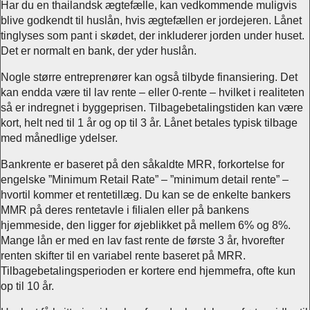
Har du en thailandsk ægtefælle, kan vedkommende muligvis
blive godkendt til huslån, hvis ægtefællen er jordejeren. Lånet
tinglyses som pant i skødet, der inkluderer jorden under huset.
Det er normalt en bank, der yder huslån.
Nogle større entreprenører kan også tilbyde finansiering. Det
kan endda være til lav rente – eller 0-rente – hvilket i realiteten
så er indregnet i byggeprisen. Tilbagebetalingstiden kan være
kort, helt ned til 1 år og op til 3 år. Lånet betales typisk tilbage
med månedlige ydelser.
Bankrente er baseret på den såkaldte MRR, forkortelse for
engelske ”Minimum Retail Rate” – ”minimum detail rente” –
hvortil kommer et rentetillæg. Du kan se de enkelte bankers
MMR på deres rentetavle i filialen eller på bankens
hjemmeside, den ligger for øjeblikket på mellem 6% og 8%.
Mange lån er med en lav fast rente de første 3 år, hvorefter
renten skifter til en variabel rente baseret på MRR.
Tilbagebetalingsperioden er kortere end hjemmefra, ofte kun
op til 10 år.