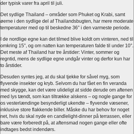
der typisk varer fra april til juli.
Det sydlige Thailand – områder som Phuket og Krabi, samt
øerne i den sydlige del af Thailandsbugten, har mere moderate
temperaturer med op til beskedne 36° i den varmeste periode.
I de nordlige egne kan det tilmed blive koldt om vinteren, ned til
omkring 15°, og om natten kan temperaturen falde til under 10°.
Det meste af Thailand har tre årstider: Vinter, sommer og
regntid, mens de sydlige egne undgår vinter og derfor kun har
to årstider.
Desuden syntes jeg, at du skal tjekke for såvel myg, som
flyvende insekter og kryb. Selvom du har fået en fin veranda
med skygge, kan det være ulideligt at sidde derude om aftenen
med lys tændt, som kan tiltrække alskens – og nogle gange for
os vesterlændinge besynderligt ukendte – flyvende væsener,
inklusive store flakkende biller. Måske du har behov for noget
net, hvis du skal nyde en candlelight-dinner på terrassen, eller
bare være forberedt på, at aftensmad nogen gange eller ofte
indtages bedst indendørs.