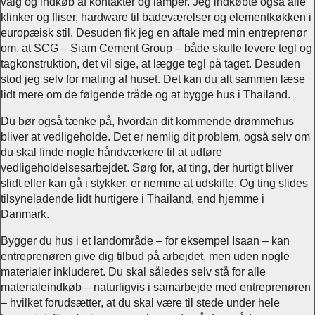
valg og indkøb af kontakter og lamper. Jeg indkøbte også alle
klinker og fliser, hardware til badeværelser og elementkøkken i
europæisk stil. Desuden fik jeg en aftale med min entreprenør
om, at SCG – Siam Cement Group – både skulle levere tegl og
tagkonstruktion, det vil sige, at lægge tegl på taget. Desuden
stod jeg selv for maling af huset. Det kan du alt sammen læse
lidt mere om de følgende tråde og at bygge hus i Thailand.
Du bør også tænke på, hvordan dit kommende drømmehus
bliver at vedligeholde. Det er nemlig dit problem, også selv om
du skal finde nogle håndværkere til at udføre
vedligeholdelsesarbejdet. Sørg for, at ting, der hurtigt bliver
slidt eller kan gå i stykker, er nemme at udskifte. Og ting slides
tilsyneladende lidt hurtigere i Thailand, end hjemme i
Danmark.
Bygger du hus i et landområde – for eksempel Isaan – kan
entreprenøren give dig tilbud på arbejdet, men uden nogle
materialer inkluderet. Du skal således selv stå for alle
materialeindkøb – naturligvis i samarbejde med entreprenøren
– hvilket forudsætter, at du skal være til stede under hele