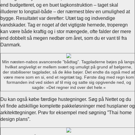
end budgetteret, og en buet tagkonstruktion – taget skal
illuderer to longtail-både – der nærmest blev en umulighed at
bygge. Resultatet var derefter: Utæt tag og indvendige
vandskader. Tag er noget af det vigtigste hernede, troperegn
kan være både kraftig og i stor mængede, ofte falder der mere
end dobbelt så megen nedbør om året, som du er vant til fra
Danmark.
Min næsten-nabos avancerede ”bådtag”. Tagpladerne bøjes på langs
hvilket angiveligt er mellem svært og umuligt på grund af bølgerne,
der stabiliserer tagplader, så de ikke bøjer. Det endte da også med at
være mere som en si, end et regntæt tag. Første dag med regn kom
formanden ind ved siden af til mig og satte sig opgivende ned, og
sagde: »Det regner ind over det hele.«
Du kan også købe færdige hustegninger. Søg på Nettet og du
vil finde adskillige komplette pakkeløsninger med husplaner og
arkitekttegninger. Prøv for eksempel med søgning ”Thai home
design plans”.