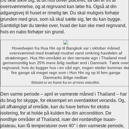
Du skal sikre dig, at dit hus bliver placeret, så det er frit af
oversvømmelse, og at regnvand kan løbe fra. Også at din
adgangsvej til huset er rimelig tør. Du skal muligvis forhøje
grunden med grus, som så skal sætte sig, før du kan bygge.
Samtidigt bør du tænke over, hvad der kan ske med regnvand,
hvis en nabo forhøjer sin grund.
Hovedvejen fra Hua Hin op til Bangkok var i oktober måned
oversvømmet med knæhøjt mudret vand omkring havdelen af
strækningen. Hua Hin-området er den tørreste egn i Thailand med
gennemsnitlig kun 25% mere årlig nedbør end i Danmark. Tænk over
regnvand, hvis du bygger hus i en våd egn, nogen steder kommer de
fire gange så meget regn som i Hun Hin og op til fem gange
Danmarks årlige nedbør.
Billedet er en frame fra en af mine videofilm.
Den varme periode – april er varmeste måned i Thailand – har
du brug for skygge, for eksempel en overdækket veranda. Og,
alt afhængigt af område, kan du have behov for ekstra
isolering, for at holde på kulden fra din aircondition. De
nordlige områder af Thailand, især det nordøstlige Isaan-
plateau, kan få temperaturer over 40° i den varmeste periode,