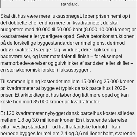
standard.
Skal dit hus være mere luksuspræget, løber prisen nemt op i
det dobbelte eller endnu mere pr. kvadratmeter, du skal
budgettere med 40.000 til 50.000 baht (8.000-10.000 kroner) pr.
kvadratmeter eller yderligere opad. Selve betonkonstruktionen
på de forskellige byggestandarder er rimelig ens, derimod
udgør kvalitet af vægge, tag, vinduer, døre, køkken og
badeværelser, og især materialer til finish – for eksempel
marmorbadeværelser og gulvklinker af sandsten eller skiffer –
en stor økonomisk forskel i luksusbyggeri.
Til sammenligning koster det mellem 15.000 og 25.000 kroner
pr. kvadratmeter at bygge et typisk dansk parcelhus i 2026-
priser. Et arkitekttegnet hus løber dog lidt mere opad og kan
koste henimod 35.000 kroner pr. kvadratmeter.
Et 120 kvadratmeter nybygget dansk parcelhus koster således
mellem 1,8 og 3,0 millioner kroner. En tilsvarende størrelse
villa i vestlig standard – ud fra thailandske forhold – kan
hernede bygges for mellem 2,4 og 3,6 millioner baht, svarende