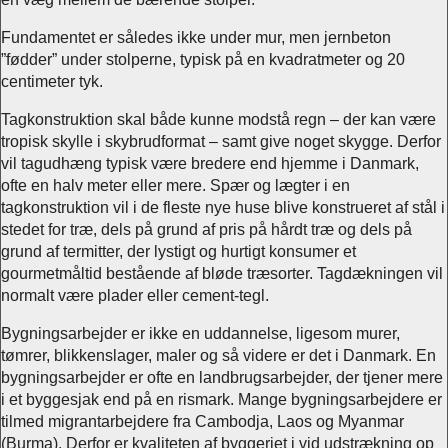
Fundamentet er således ikke under mur, men jernbeton
”fødder” under stolperne, typisk på en kvadratmeter og 20
centimeter tyk.
Tagkonstruktion skal både kunne modstå regn – der kan være
tropisk skylle i skybrudformat – samt give noget skygge. Derfor
vil tagudhæng typisk være bredere end hjemme i Danmark,
ofte en halv meter eller mere. Spær og lægter i en
tagkonstruktion vil i de fleste nye huse blive konstrueret af stål i
stedet for træ, dels på grund af pris på hårdt træ og dels på
grund af termitter, der lystigt og hurtigt konsumer et
gourmetmåltid bestående af bløde træsorter. Tagdækningen vil
normalt være plader eller cement-tegl.
Bygningsarbejder er ikke en uddannelse, ligesom murer,
tømrer, blikkenslager, maler og så videre er det i Danmark. En
bygningsarbejder er ofte en landbrugsarbejder, der tjener mere
i et byggesjak end på en rismark. Mange bygningsarbejdere er
tilmed migrantarbejdere fra Cambodja, Laos og Myanmar
(Burma). Derfor er kvaliteten af byggeriet i vid udstrækning op