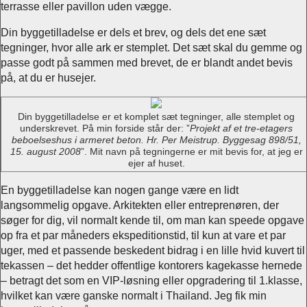
terrasse eller pavillon uden vægge.
Din byggetilladelse er dels et brev, og dels det ene sæt
tegninger, hvor alle ark er stemplet. Det sæt skal du gemme og
passe godt på sammen med brevet, de er blandt andet bevis
på, at du er husejer.
Din byggetilladelse er et komplet sæt tegninger, alle stemplet og
underskrevet. På min forside står der: ”
Projekt af et tre-etagers
beboelseshus i armeret beton. Hr. Per Meistrup. Byggesag 898/51,
15. august 2008
”. Mit navn på tegningerne er mit bevis for, at jeg er
ejer af huset.
En byggetilladelse kan nogen gange være en lidt
langsommelig opgave. Arkitekten eller entreprenøren, der
søger for dig, vil normalt kende til, om man kan speede opgave
op fra et par måneders ekspeditionstid, til kun at vare et par
uger, med et passende beskedent bidrag i en lille hvid kuvert til
tekassen – det hedder offentlige kontorers kagekasse hernede
– betragt det som en VIP-løsning eller opgradering til 1.klasse,
hvilket kan være ganske normalt i Thailand. Jeg fik min