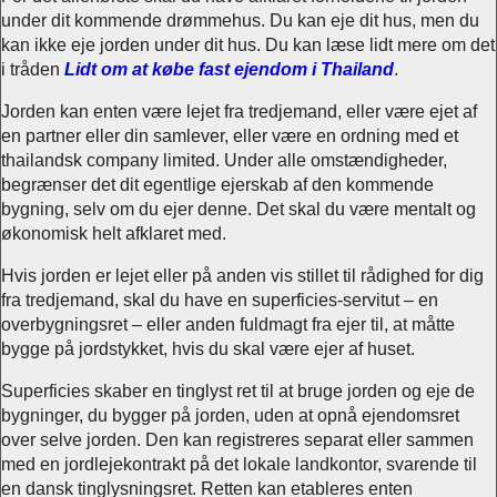
under dit kommende drømmehus. Du kan eje dit hus, men du
kan ikke eje jorden under dit hus. Du kan læse lidt mere om det
i tråden
Lidt om at købe fast ejendom i Thailand
.
Jorden kan enten være lejet fra tredjemand, eller være ejet af
en partner eller din samlever, eller være en ordning med et
thailandsk company limited. Under alle omstændigheder,
begrænser det dit egentlige ejerskab af den kommende
bygning, selv om du ejer denne. Det skal du være mentalt og
økonomisk helt afklaret med.
Hvis jorden er lejet eller på anden vis stillet til rådighed for dig
fra tredjemand, skal du have en superficies-servitut – en
overbygningsret – eller anden fuldmagt fra ejer til, at måtte
bygge på jordstykket, hvis du skal være ejer af huset.
Superficies skaber en tinglyst ret til at bruge jorden og eje de
bygninger, du bygger på jorden, uden at opnå ejendomsret
over selve jorden. Den kan registreres separat eller sammen
med en jordlejekontrakt på det lokale landkontor, svarende til
en dansk tinglysningsret. Retten kan etableres enten