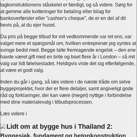
tagkonstruktionens ståskelet er færdigt, og så videre. Sørg for
at gemme alle kvitteringer for betaling eller bilag for
bankoverførsler eller ”cashier's cheque”, de er en del af dit
bevis på, at du ejer huset.
Da pris på begge tilbud for mit vedkommende var ret ens, var
valget mere et spørgsmål om, hvilken entreprenør jeg syntes at
svinge bedst med. Begge talte fremragende engelsk – den ene
havde været gift med en brite og boet flere år i London – så mit
valg var lidt følelsesladet. Heldigvis viste det sig efterfølgende,
at være et godt valg.
Inden du går i gang, så læs videre i de næste tråde om selve
byggeprojektet, hvor der er flere detaljer, samt angiveligt gode
råd og forklaringer, der kan være (meget) nyttige i forbindelse
med dine materialevalg i tilbudsprocessen.
Læs videre i
Lidt om at bygge hus i Thailand 2:
Byggesjak, fundament og betonkonstruktion