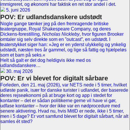
immigreret, og økonomi har faktisk en ret stor andel i det.
5. juni 2026
POV: Er udlandsdanskere udstødt
Nogle gange tænker jeg på den fremragende britiske
teatergruppe, Royal Shakespeare Company, og deres
Dickens-forestilling,
Nicholas Nickleby
, hvor figuren Brooker
omtaler sig selv direkte som en ”outcast”, en udstødt. I
teaterstykket siger han: »Jeg er en yderst ulykkelig og ynkelig
udstødt, næsten tres år gammel, og lige så fattig og hjælpeløs
som et barn på seks.«
Helt så galt er det dog heldigvis ikke med os
udlandsdanskere…
30. maj 2026
POV: Er vi blevet for digitalt sårbare
Forleden, den 21. maj (2026), var NETS nede i 5 timer, hvilket
udløste panik, især for danske turister i udlandet, der baserede
deres rejseøkonomi på at bruge kort og app i stedet for
kontanter – det er sådan politikerne gerne vil have vi gør,
udfase kontanter – hvor der ikke var en nødprocedure med
senere aktivering. Hvad nu, hvis MitID er nede, ikke i 5 timer,
men i 5 dage? Er vort samfund blevet for digitalt sårbart, når alt
samles ét sted?