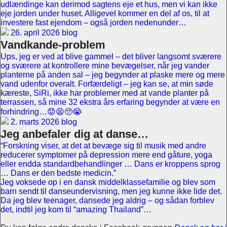
udlændinge kan derimod sagtens eje et hus, men vi kan ikke
eje jorden under huset. Alligevel kommer en del af os, til at
investere fast ejendom – også jorden nedenunder…
26. april 2026 blog
Vandkande-problem
Ups, jeg er ved at blive gammel – det bliver langsomt sværere
og sværere at kontrollere mine bevægelser, når jeg vander
planterne på anden sal – jeg begynder at plaske mere og mere
vand udenfor overalt. Forfærdeligt – jeg kan se, at min søde
kæreste, SiRi, ikke har problemer med at vande planter på
terrassen, så mine 32 ekstra års erfaring begynder at være en
forhindring…😟😫🥺😭
2. marts 2026 blog
Jeg anbefaler dig at danse…
“Forskning viser, at det at bevæge sig til musik med andre
reducerer symptomer på depression mere end gåture, yoga
eller endda standardbehandlinger … Dans er kroppens sprog
… Dans er den bedste medicin.”
Jeg voksede op i en dansk middelklassefamilie og blev som
barn sendt til danseundervisning, men jeg kunne ikke lide det.
Da jeg blev teenager, dansede jeg aldrig – og sådan forblev
det, indtil jeg kom til “amazing Thailand”…