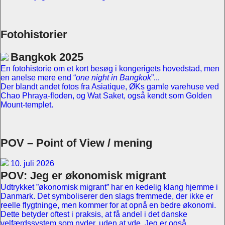
Fotohistorier
Bangkok 2025
En fotohistorie om et kort besøg i kongerigets hovedstad, men
en anelse mere end “
one night in Bangkok
”...
Der blandt andet fotos fra Asiatique, ØKs gamle varehuse ved
Chao Phraya-floden, og Wat Saket, også kendt som Golden
Mount-templet.
POV – Point of View / mening
10. juli 2026
POV: Jeg er økonomisk migrant
Udtrykket ”økonomisk migrant” har en kedelig klang hjemme i
Danmark. Det symboliserer den slags fremmede, der ikke er
reelle flygtninge, men kommer for at opnå en bedre økonomi.
Dette betyder oftest i praksis, at få andel i det danske
velfærdssystem som nyder, uden at yde. Jeg er også