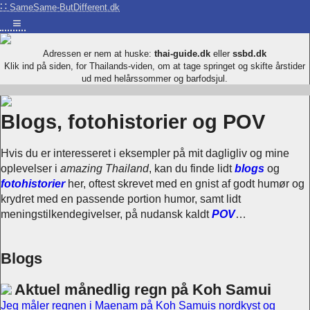
∷
SameSame-ButDifferent.dk
≡
Adressen er nem at huske:
thai-guide.dk
eller
ssbd.dk
Klik ind på siden, for Thailands-viden, om at tage springet og skifte årstider
ud med helårssommer og barfodsjul.
Blogs, fotohistorier og POV
Hvis du er interesseret i eksempler på mit dagligliv og mine
oplevelser i
amazing Thailand
, kan du finde lidt
blogs
og
fotohistorier
her, oftest skrevet med en gnist af godt humør og
krydret med en passende portion humor, samt lidt
meningstilkendegivelser, på nudansk kaldt
POV
…
Blogs
Aktuel månedlig regn på Koh Samui
Jeg måler regnen i Maenam på Koh Samuis nordkyst og