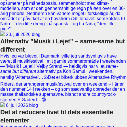
opsumerer på månedsbasis, sammenholdt med klima-
modellen, som er den gennemsnitlige regn på øen over en 30-
årig periode. Nedbøren kan variere meget i forskellige år, da
området er påvirket af en havstrøm i Stillehavet, som kaldes El
Niño – ”den lille dreng” på spansk – og La Niña, ”den lille
pige”.
23. juli 2026 blog
Alternativ ”Musik i Lejet” – same-same but
different
Hvis jeg var blevet i Danmark, ville jeg sandsynligvis have
været til musikfestival i mit gamle sommerområde i weekenden
— ‘Musik i Lejet’ i Vejby Strand — heldigvis har vi et
same-
same but different
alternativ på Koh Samui i weekenden,
nemlig ‘Alternative’…👍Det er bikerklubben Alternative Rhythm
Riders, der arrangerer musikfestival over en weekend – i år er
den nummer 14 i rækken – og som sædvanlig optræder der en
masse thailandske supernavne, blandt andre countryrock-
stjernen P-Saderd…😎
6. juli 2026 blog
Det at reducere livet til dets essentielle
elementer
Er der noget om, at vi bekymrer os alt for meget om alting –