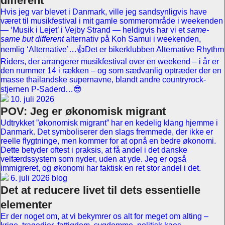
different
Hvis jeg var blevet i Danmark, ville jeg sandsynligvis have
været til musikfestival i mit gamle sommerområde i weekenden
— ‘Musik i Lejet’ i Vejby Strand — heldigvis har vi et
same-
same but different
alternativ på Koh Samui i weekenden,
nemlig ‘Alternative’…👍Det er bikerklubben Alternative Rhythm
Riders, der arrangerer musikfestival over en weekend – i år er
den nummer 14 i rækken – og som sædvanlig optræder der en
masse thailandske supernavne, blandt andre countryrock-
stjernen P-Saderd…😎
10. juli 2026
POV: Jeg er økonomisk migrant
Udtrykket ”økonomisk migrant” har en kedelig klang hjemme i
Danmark. Det symboliserer den slags fremmede, der ikke er
reelle flygtninge, men kommer for at opnå en bedre økonomi.
Dette betyder oftest i praksis, at få andel i det danske
velfærdssystem som nyder, uden at yde. Jeg er også
immigreret, og økonomi har faktisk en ret stor andel i det.
6. juli 2026 blog
Det at reducere livet til dets essentielle
elementer
Er der noget om, at vi bekymrer os alt for meget om alting –