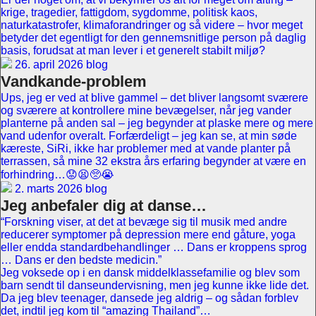
krige, tragedier, fattigdom, sygdomme, politisk kaos,
naturkatastrofer, klimaforandringer og så videre – hvor meget
betyder det egentligt for den gennemsnitlige person på daglig
basis, forudsat at man lever i et generelt stabilt miljø?
26. april 2026 blog
Vandkande-problem
Ups, jeg er ved at blive gammel – det bliver langsomt sværere
og sværere at kontrollere mine bevægelser, når jeg vander
planterne på anden sal – jeg begynder at plaske mere og mere
vand udenfor overalt. Forfærdeligt – jeg kan se, at min søde
kæreste, SiRi, ikke har problemer med at vande planter på
terrassen, så mine 32 ekstra års erfaring begynder at være en
forhindring…😟😫🥺😭
2. marts 2026 blog
Jeg anbefaler dig at danse…
“Forskning viser, at det at bevæge sig til musik med andre
reducerer symptomer på depression mere end gåture, yoga
eller endda standardbehandlinger … Dans er kroppens sprog
… Dans er den bedste medicin.”
Jeg voksede op i en dansk middelklassefamilie og blev som
barn sendt til danseundervisning, men jeg kunne ikke lide det.
Da jeg blev teenager, dansede jeg aldrig – og sådan forblev
det, indtil jeg kom til “amazing Thailand”…