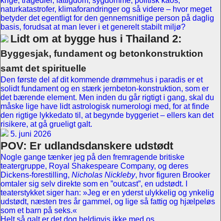
krige, tragedier, fattigdom, sygdomme, politisk kaos,
naturkatastrofer, klimaforandringer og så videre – hvor meget
betyder det egentligt for den gennemsnitlige person på daglig
basis, forudsat at man lever i et generelt stabilt miljø?
Lidt om at bygge hus i Thailand 2:
Byggesjak, fundament og betonkonstruktion
samt det spirituelle
Den første del af dit kommende drømmehus i paradis er et
solidt fundament og en stærk jernbeton-konstruktion, som er
det bærende element. Men inden du går rigtigt i gang, skal du
måske lige have lidt astrologisk numerologi med, for at finde
den rigtige lykkedato til, at begynde byggeriet – ellers kan det
risikere, at gå grueligt galt.
5. juni 2026
POV: Er udlandsdanskere udstødt
Nogle gange tænker jeg på den fremragende britiske
teatergruppe, Royal Shakespeare Company, og deres
Dickens-forestilling,
Nicholas Nickleby
, hvor figuren Brooker
omtaler sig selv direkte som en ”outcast”, en udstødt. I
teaterstykket siger han: »Jeg er en yderst ulykkelig og ynkelig
udstødt, næsten tres år gammel, og lige så fattig og hjælpeløs
som et barn på seks.«
Helt så galt er det dog heldigvis ikke med os