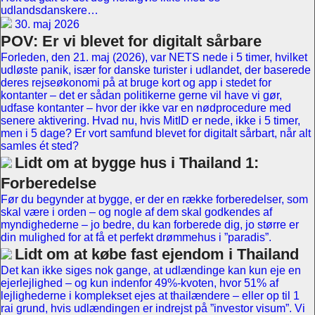
udlandsdanskere…
30. maj 2026
POV: Er vi blevet for digitalt sårbare
Forleden, den 21. maj (2026), var NETS nede i 5 timer, hvilket
udløste panik, især for danske turister i udlandet, der baserede
deres rejseøkonomi på at bruge kort og app i stedet for
kontanter – det er sådan politikerne gerne vil have vi gør,
udfase kontanter – hvor der ikke var en nødprocedure med
senere aktivering. Hvad nu, hvis MitID er nede, ikke i 5 timer,
men i 5 dage? Er vort samfund blevet for digitalt sårbart, når alt
samles ét sted?
Lidt om at bygge hus i Thailand 1:
Forberedelse
Før du begynder at bygge, er der en række forberedelser, som
skal være i orden – og nogle af dem skal godkendes af
myndighederne – jo bedre, du kan forberede dig, jo større er
din mulighed for at få et perfekt drømmehus i ”paradis”.
Lidt om at købe fast ejendom i Thailand
Det kan ikke siges nok gange, at udlændinge kan kun eje en
ejerlejlighed – og kun indenfor 49%-kvoten, hvor 51% af
lejlighederne i komplekset ejes at thailændere – eller op til 1
rai grund, hvis udlændingen er indrejst på ”investor visum”. Vi